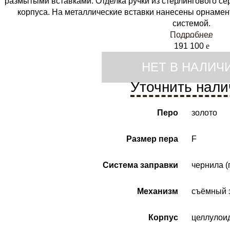
размытыми вставками. Отделка ручки из стерлингового се
корпуса. На металлические вставки нанесены орнамен
системой.
Подробнее
191 100
e
НЕТ В НАЛИЧ
Уточнить нали
Перо
золото
Размер пера
F
Система заправки
чернила 
Механизм
съёмный 
Корпус
целлулои