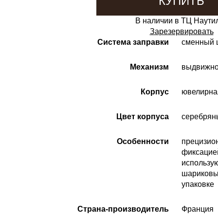
КУПИТЬ
В наличии в ТЦ Наути
Зарезервировать
Система заправки
сменный 
Механизм
выдвижно
Корпус
ювелирна
Цвет корпуса
серебрян
Особенности
прецизио
фиксацие
использу
шариковых
упаковке
Страна-производитель
Франция